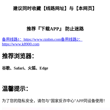
建议同时收藏【线路网址】与【本网页】
推荐『下载APP』 防止迷路
备用线路
1
：
https://www.rznbm.com
备用线路
2
：
https://www.k8900.com
推荐浏览器：
谷歌、Safari、火狐、Edge
温馨提示：
为了您的隐私安全，请勿与"国家反诈中心"APP同设备使用！