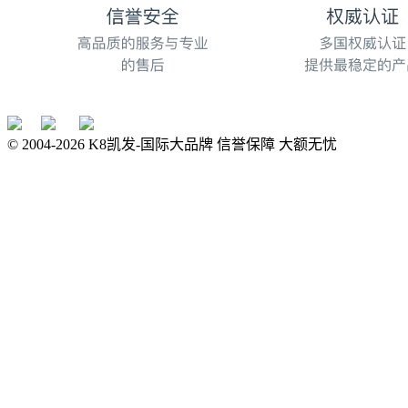
© 2004-
2026
K8凯发-国际大品牌 信誉保障 大额无忧