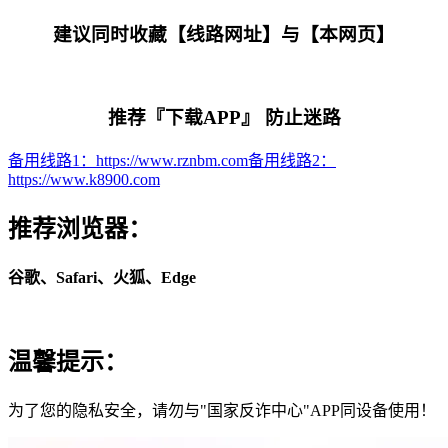
建议同时收藏【线路网址】与【本网页】
推荐『下载APP』 防止迷路
备用线路
1
：
https://www.rznbm.com
备用线路
2
：
https://www.k8900.com
推荐浏览器：
谷歌、Safari、火狐、Edge
温馨提示：
为了您的隐私安全，请勿与"国家反诈中心"APP同设备使用！