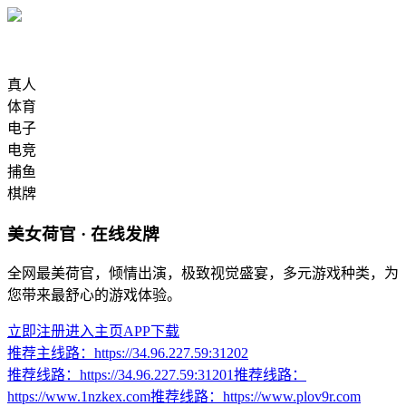
真人
体育
电子
电竞
捕鱼
棋牌
美女荷官 · 在线发牌
全网最美荷官，倾情出演，极致视觉盛宴，多元游戏种类，为
您带来最舒心的游戏体验。
立即注册
进入主页
APP下载
推荐主线路：
https://34.96.227.59:31202
推荐线路：
https://34.96.227.59:31201
推荐线路：
https://www.1nzkex.com
推荐线路：
https://www.plov9r.com