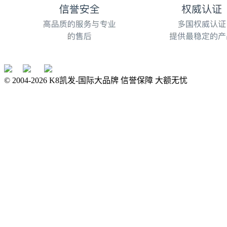
© 2004-
2026
K8凯发-国际大品牌 信誉保障 大额无忧