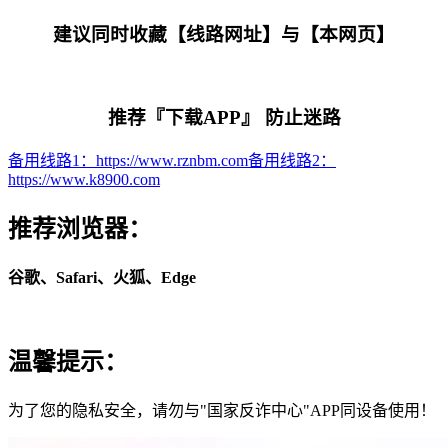
建议同时收藏【线路网址】与【本网页】
推荐『下载APP』 防止迷路
备用线路
1
：
https://www.rznbm.com
备用线路
2
：
https://www.k8900.com
推荐浏览器：
谷歌、Safari、火狐、Edge
温馨提示：
为了您的隐私安全，请勿与"国家反诈中心"APP同设备使用！