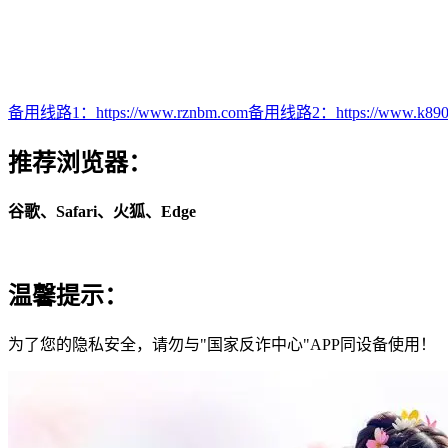
备用线路
1
：
https://www.rznbm.com
备用线路
2
：
https://www.k89
推荐浏览器：
谷歌、Safari、火狐、Edge
温馨提示：
为了您的隐私安全，请勿与"国家反诈中心"APP同设备使用！